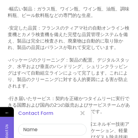
-幅広い製品：ガラス瓶、ワイン瓶、ワイン瓶、油瓶、調味
料瓶、ビール飲料瓶などの専門的な生産。
-安定した品質：フランスのティアマ社の自動オンライン検
査機とカメラ検査機を備えた完璧な品質管理システムを備
え、製品は完全に検査され、廃棄物は自動的に取り除か
れ、製品の品質はバランスが取れて安定しています。
-パッケージのクリーニング：製品の配置、デジタルスタッ
ク、水平および垂直のバンドリング、シュリンクラッピン
グはすべて自動組立ラインによって完了します。これによ
り、製品のクリーニングに対する人的要因による害が防止
されます。
-行き届いたサービス：契約を正確かつタイムリーに実行で
きる国際および国内の2つの販売およびサービスチームがあ
り、アフターサービスは完璧で思慮深いです。
←
Contact Form
-省エネルギーおよび排出削減：キルン省エネルギー技術ア
Contact Us
プリケーション、機器省電力技術アプリケーション、軽量
技術アプリケーション、排ガス脱硫およびダスト除去技術