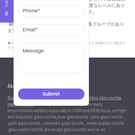
アプリケーションはすべて国内産業の高度なレベルにあり
ます。炭素排出量が大幅に削減されました。
-顧客の継続性：国内外に2つの巨大な顧客グループがあり
ます。
ガラス瓶メーカー
,
ガラス瓶工場
,
中国ガラス瓶メーカー
,
中国のガラス瓶サプ
ライヤー
About Us
Ruiman Glass Group
is big and professional
china glass bottle
manufacturer
, factory,has been serviced for many
international markets.especially in ODM and OEM,focus on high-
end exquisite glass bottle,beer glassbottle ,wine glass bottle ,
spirit glass bottle , cosmetic glass bottle , medical glass bottle
,glass water bottle ,beverage glass bottle and so on